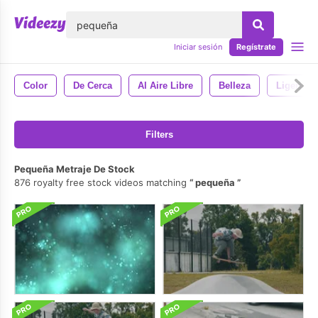
lose
Iniciar sesión
Regístrate
Color
De Cerca
Al Aire Libre
Belleza
Ligero
Filters
Pequeña Metraje De Stock
876 royalty free stock videos matching
pequeña