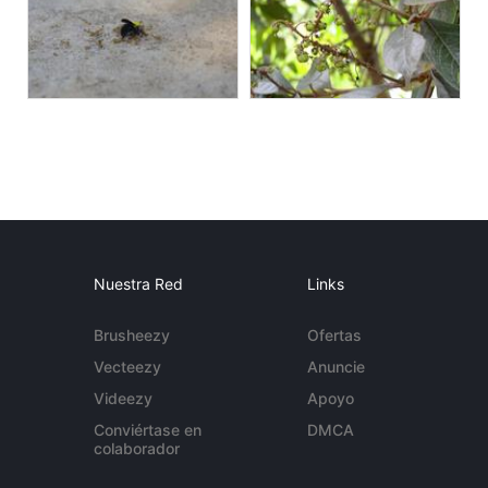
Nuestra Red
Links
Brusheezy
Ofertas
Vecteezy
Anuncie
Videezy
Apoyo
Conviértase en
DMCA
colaborador