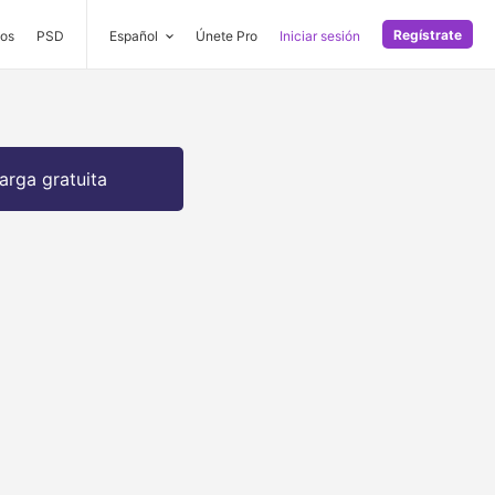
Regístrate
os
PSD
Español
Únete Pro
Iniciar sesión
arga gratuita