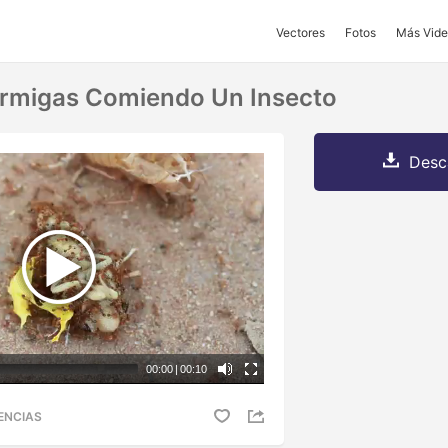
Vectores
Fotos
Más Vide
ormigas Comiendo Un Insecto
Desc
00:00
|
00:10
ENCIAS