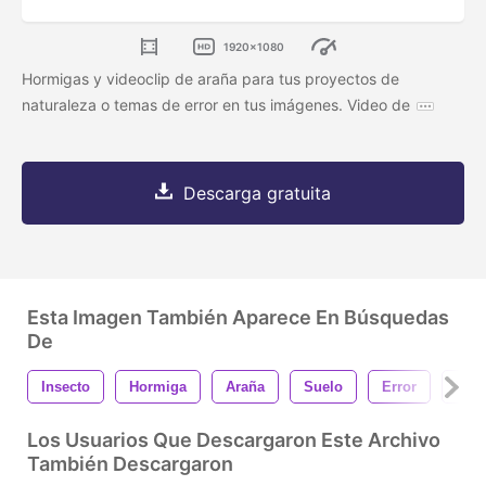
1920x1080
Hormigas y videoclip de araña para tus proyectos de
naturaleza o temas de error en tus imágenes. Video de
Descarga gratuita
Esta Imagen También Aparece En Búsquedas
De
Insecto
Hormiga
Araña
Suelo
Error
Ven
Los Usuarios Que Descargaron Este Archivo
También Descargaron