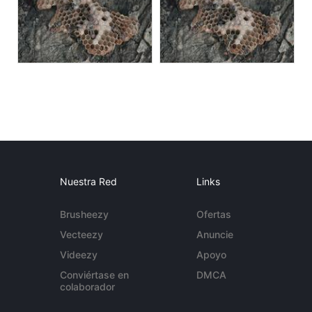
Nuestra Red
Links
Brusheezy
Ofertas
Vecteezy
Anuncie
Videezy
Apoyo
Conviértase en
DMCA
colaborador