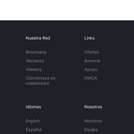
Nuestra Red
Links
Brusheezy
Ofertas
Vecteezy
Anuncie
Videezy
Apoyo
Conviértase en
DMCA
colaborador
Idiomas
Nosotros
English
Nosotros
Español
Equipo