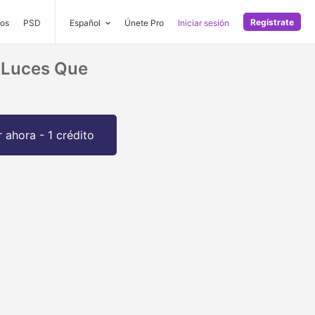
Regístrate
os
PSD
Español
Únete Pro
Iniciar sesión
 Luces Que
 ahora - 1 crédito