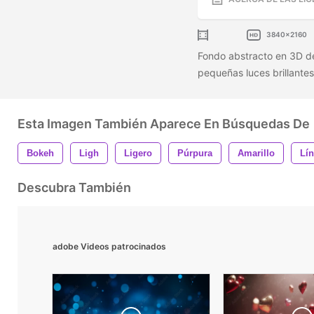
3840x2160
Fondo abstracto en 3D d
pequeñas luces brillantes
Esta Imagen También Aparece En Búsquedas De
Bokeh
Ligh
Ligero
Púrpura
Amarillo
Lí
Descubra También
adobe Videos patrocinados