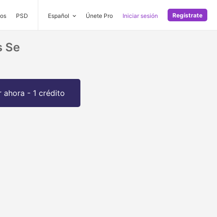
Regístrate
os
PSD
Español
Únete Pro
Iniciar sesión
s Se
 ahora - 1 crédito