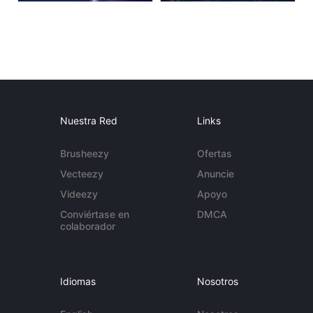
Nuestra Red
Links
Brusheezy
Ofertas
Vecteezy
Anuncie
Videezy
Apoyo
Conviértase en
DMCA
colaborador
Idiomas
Nosotros