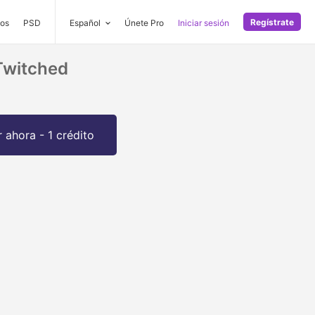
Regístrate
os
PSD
Español
Únete Pro
Iniciar sesión
 Twitched
 ahora - 1 crédito