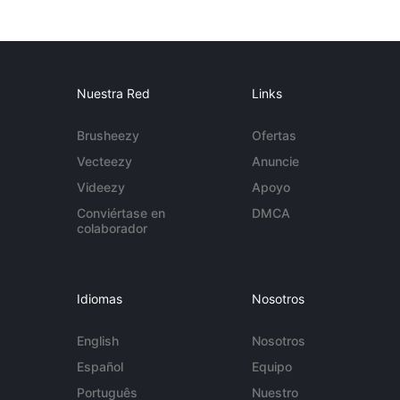
Nuestra Red
Links
Brusheezy
Ofertas
Vecteezy
Anuncie
Videezy
Apoyo
Conviértase en
DMCA
colaborador
Idiomas
Nosotros
English
Nosotros
Español
Equipo
Português
Nuestro