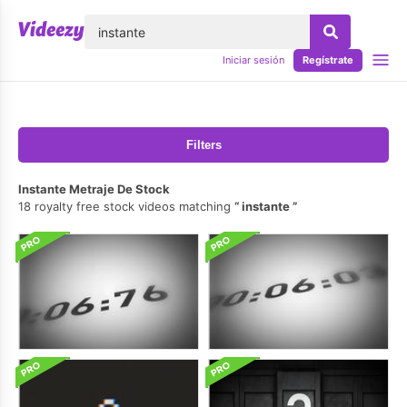
lose
Iniciar sesión
Regístrate
Filters
Instante Metraje De Stock
18 royalty free stock videos matching
instante