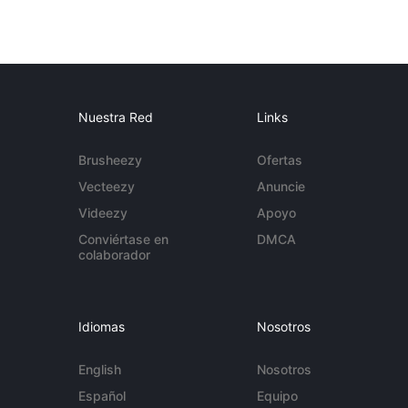
Nuestra Red
Links
Brusheezy
Ofertas
Vecteezy
Anuncie
Videezy
Apoyo
Conviértase en
DMCA
colaborador
Idiomas
Nosotros
English
Nosotros
Español
Equipo