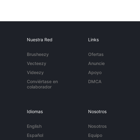
Nuestra Red
Links
Brusheezy
Ofertas
Vecteezy
Anuncie
Videezy
Apoyo
Conviértase en
DMCA
colaborador
Idiomas
Nosotros
English
Nosotros
Español
Equipo