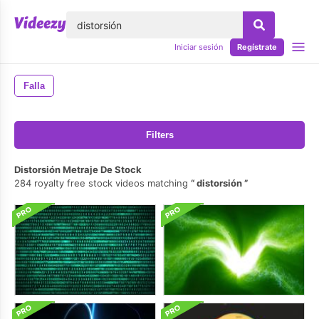
lose
Iniciar sesión
Regístrate
Falla
Filters
Distorsión Metraje De Stock
284 royalty free stock videos matching
distorsión