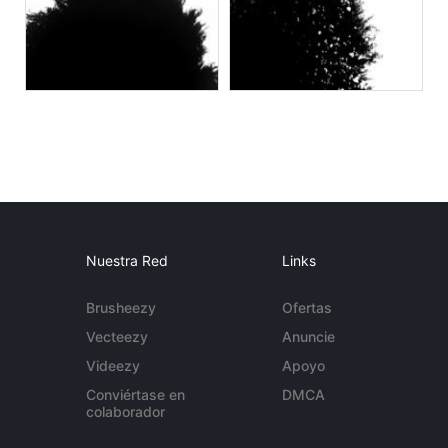
Nuestra Red
Links
Brusheezy
Ofertas
Vecteezy
Anuncie
Videezy
Apoyo
Conviértase en
DMCA
colaborador