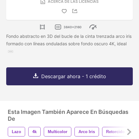
ACERCA DE LAS LICENCIAS
3840x2160
Fondo abstracto en 3D del bucle de la cinta trenzada arco iris
formado con líneas onduladas sobre fondo oscuro 4K, ideal
Descargar ahora - 1 crédito
Esta Imagen También Aparece En Búsquedas
De
Lazo
4k
Multicolor
Arco Iris
Retorcido
H