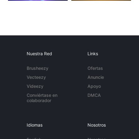
Nuestra Red
Links
Brusheezy
Ofertas
Vecteezy
Anuncie
Videezy
Apoyo
Conviértase en
DMCA
colaborador
Idiomas
Nosotros