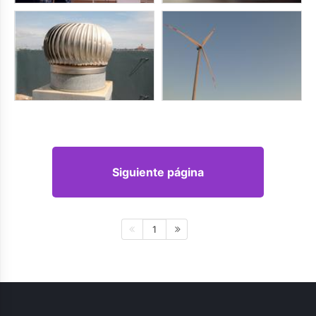
Siguiente página
1