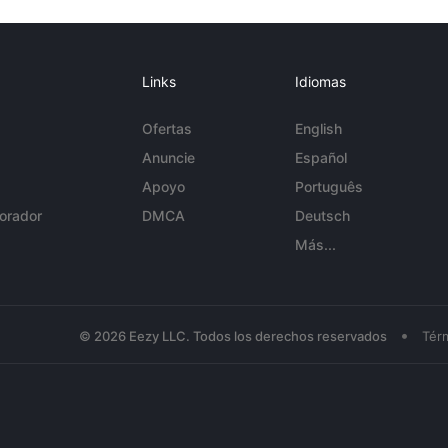
Links
Idiomas
Ofertas
English
Anuncie
Español
Apoyo
Português
orador
DMCA
Deutsch
Más...
•
© 2026 Eezy LLC. Todos los derechos reservados
Tér