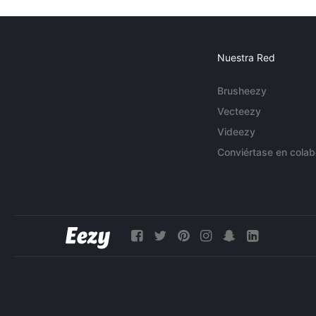
Nuestra Red
Brusheezy
Vecteezy
Videezy
Conviértase en colab