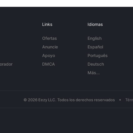
Links
Idiomas
Ofertas
English
Anuncie
Español
Apoyo
Português
orador
DMCA
Deutsch
Más...
•
© 2026 Eezy LLC. Todos los derechos reservados
Tér