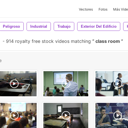
Vectores
Fotos
Más Vide
Peligroso
Industrial
Trabajo
Exterior Del Edificio
-
914 royalty free stock videos matching
class room
e