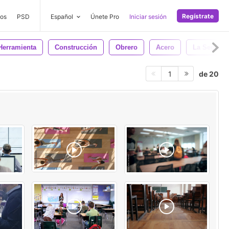
Regístrate
os
PSD
Español
Únete Pro
Iniciar sesión
Herramienta
Construcción
Obrero
Acero
La Segurid
de 20
1