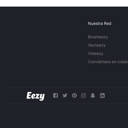
Nuestra Red
Brusheezy
Vecteezy
Videezy
Conviértase en colab