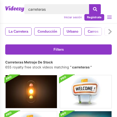
lose
Iniciar sesión
Regístrate
La Carretera
Conducción
Urbano
Carros
Cielo
Filters
Carreteras Metraje De Stock
655 royalty free stock videos matching
carreteras