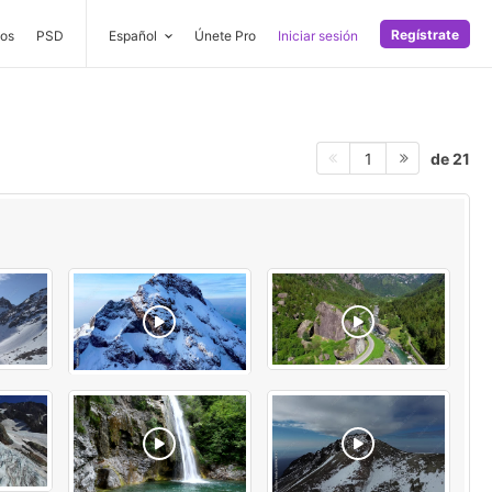
Regístrate
os
PSD
Español
Únete Pro
Iniciar sesión
de 21
1