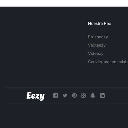
Nuestra Red
Brusheezy
Vecteezy
Videezy
Conviértase en colab