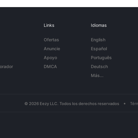
Links
Idiomas
Ofertas
English
Anuncie
Español
Apoyo
Português
orador
DMCA
Deutsch
Más...
•
© 2026 Eezy LLC. Todos los derechos reservados
Tér