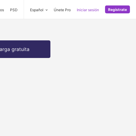
Regístrate
os
PSD
Español
Únete Pro
Iniciar sesión
arga gratuita