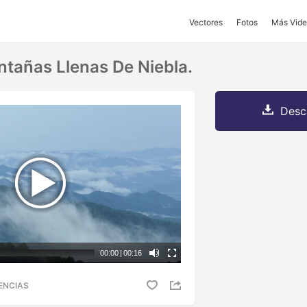
Vectores
Fotos
Más Vide
tañas Llenas De Niebla.
Desc
00:00
|
00:16
ENCIAS