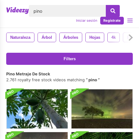
lose
Iniciar sesión
Regístrate
Naturaleza
Árbol
Árboles
Hojas
4k
Bosq
Filters
Pino Metraje De Stock
2.761 royalty free stock videos matching
pino