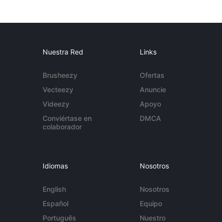
Nuestra Red
Links
Brusheezy
Ofertas
Vecteezy
Anuncie
Videezy
Apoyo
Conviértase en
DMCA
colaborador
Idiomas
Nosotros
English
Nosotros
Español
Equipo
Português
Nuestro