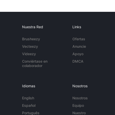
Nuestra Red
Links
Brusheezy
Ofertas
Vecteezy
Anuncie
Videezy
Apoyo
Conviértase en
DMCA
colaborador
Idiomas
Nosotros
English
Nosotros
Español
Equipo
Português
Nuestro