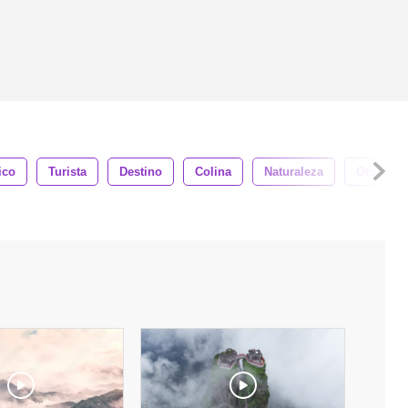
ico
Turista
Destino
Colina
Naturaleza
Otoño