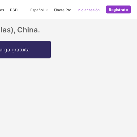
Regístrate
os
PSD
Español
Únete Pro
Iniciar sesión
as), China.
arga gratuita