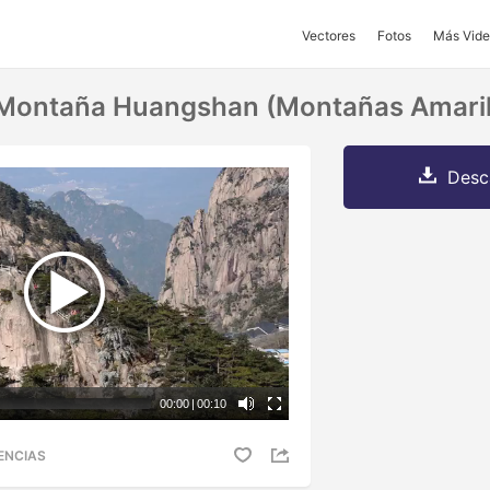
Vectores
Fotos
Más Vide
 Montaña Huangshan (montañas Amarill
Desc
00:00
|
00:10
ENCIAS