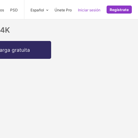
Regístrate
os
PSD
Español
Únete Pro
Iniciar sesión
 4K
arga gratuita