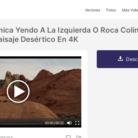
Vectores
Fotos
Más Vide
ca Yendo A La Izquierda O Roca Coli
aisaje Desértico En 4K
Desc
00:00
|
00:22
ENCIAS