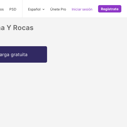
Regístrate
os
PSD
Español
Únete Pro
Iniciar sesión
na Y Rocas
arga gratuita