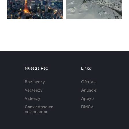
Nuestra Red
Links
Brusheezy
Ofertas
Vecteezy
Anuncie
Videezy
Apoyo
Conviértase en
DMCA
colaborador