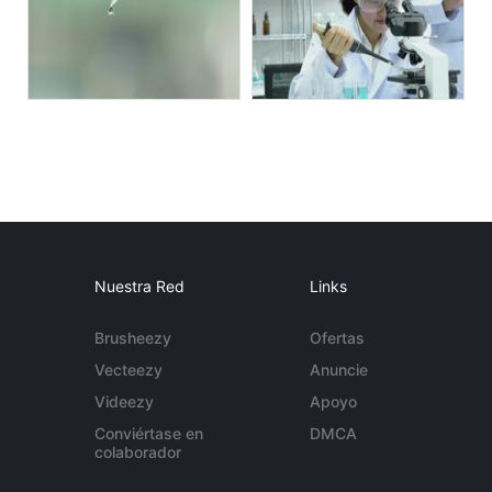
Nuestra Red
Links
Brusheezy
Ofertas
Vecteezy
Anuncie
Videezy
Apoyo
Conviértase en
DMCA
colaborador