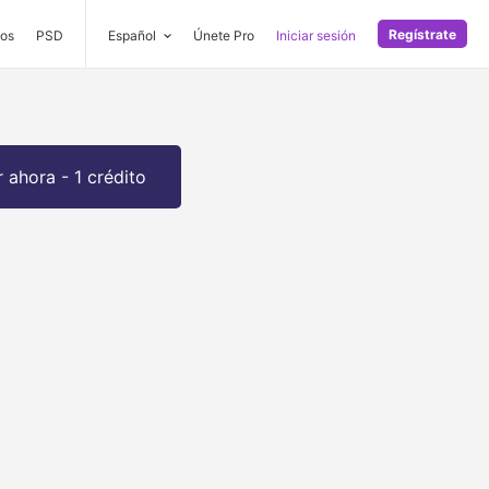
Regístrate
os
PSD
Español
Únete Pro
Iniciar sesión
 ahora - 1 crédito