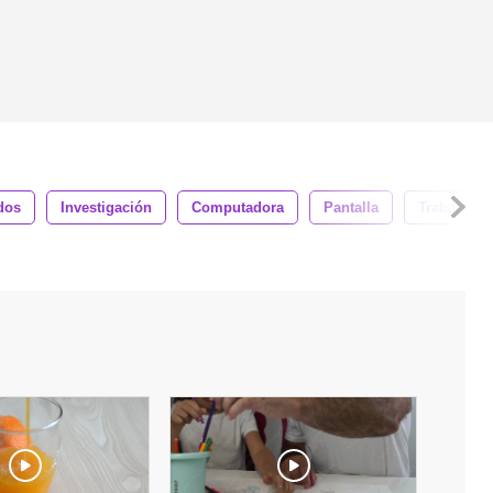
dos
Investigación
Computadora
Pantalla
Trabajo De