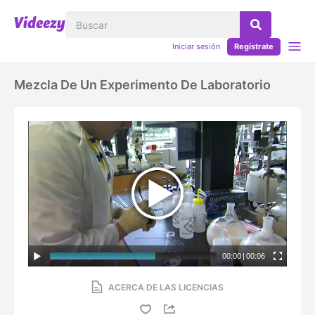
Iniciar sesión
Regístrate
Mezcla De Un Experimento De Laboratorio
00:00
|
00:06
ACERCA DE LAS LICENCIAS