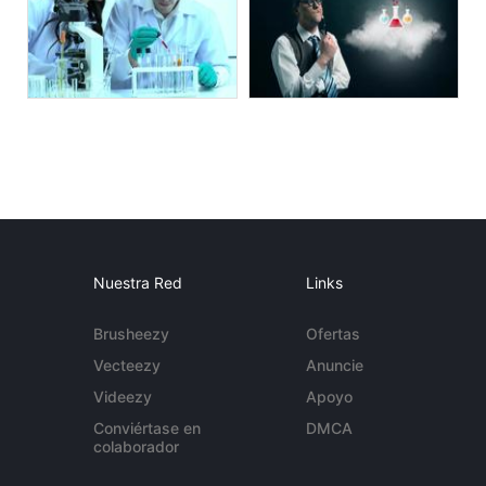
Nuestra Red
Links
Brusheezy
Ofertas
Vecteezy
Anuncie
Videezy
Apoyo
Conviértase en
DMCA
colaborador