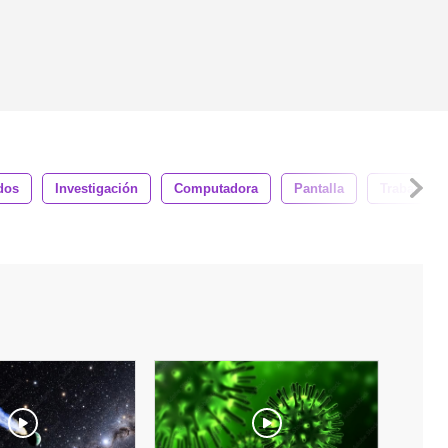
dos
Investigación
Computadora
Pantalla
Trabajo De