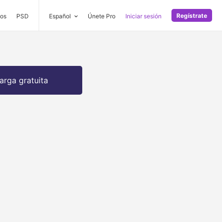
Regístrate
os
PSD
Español
Únete Pro
Iniciar sesión
arga gratuita