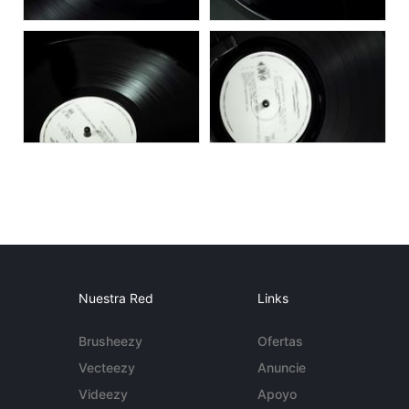
Nuestra Red
Links
Brusheezy
Ofertas
Vecteezy
Anuncie
Videezy
Apoyo