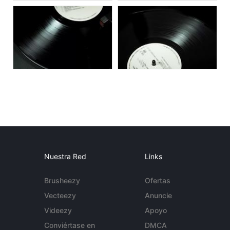
Nuestra Red
Links
Brusheezy
Ofertas
Vecteezy
Anuncie
Videezy
Apoyo
Conviértase en
DMCA