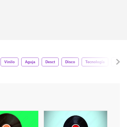
Vinilo
Aguja
Desct
Disco
Tecnología
Golpea