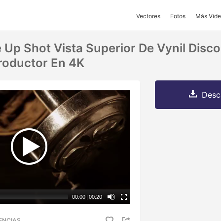
Vectores
Fotos
Más Vide
 Up Shot Vista Superior De Vynil Disco
roductor En 4K
Desc
00:00
|
00:20
ENCIAS