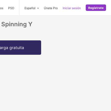
Regístrate
os
PSD
Español
Únete Pro
Iniciar sesión
 Spinning Y
arga gratuita