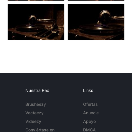
Nuestra Red
Links
Brusheezy
Ofertas
Vecteezy
Anuncie
Videezy
Apoyo
Conviértase en
DMCA