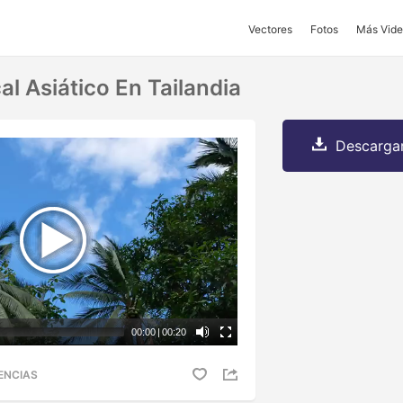
Vectores
Fotos
Más Vide
l Asiático En Tailandia
Descargar
00:00
|
00:20
ENCIAS