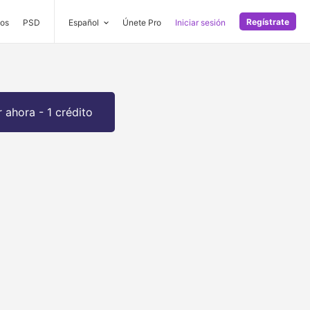
Regístrate
os
PSD
Español
Únete Pro
Iniciar sesión
 ahora - 1 crédito