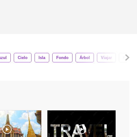
Azul
Cielo
Isla
Fondo
Árbol
Viajar
Follaje