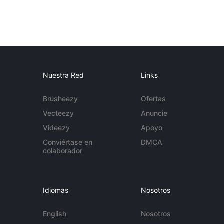
Nuestra Red
Links
Brusheezy
Ofertas
Vecteezy
Anuncie
Videezy
Apoyo
Conviértase en
DMCA
colaborador
Idiomas
Nosotros
English
Nosotros