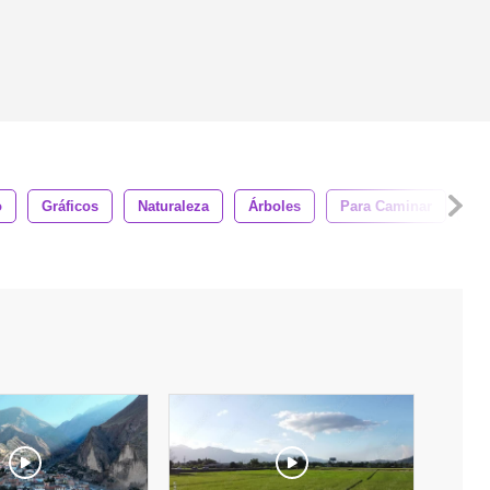
o
Gráficos
Naturaleza
Árboles
Para Caminar
Tr