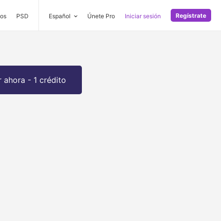
Regístrate
os
PSD
Español
Únete Pro
Iniciar sesión
 ahora - 1 crédito