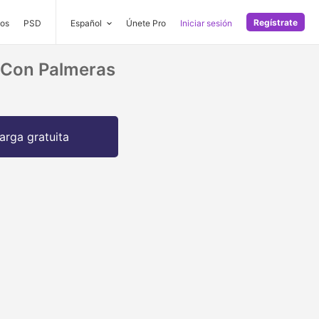
Regístrate
os
PSD
Español
Únete Pro
Iniciar sesión
l Con Palmeras
arga gratuita