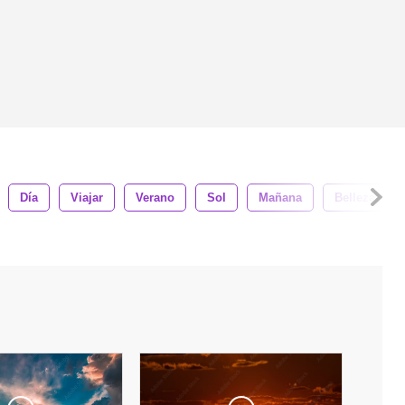
Día
Viajar
Verano
Sol
Mañana
Belleza