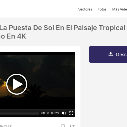
Vectores
Fotos
Más Vide
La Puesta De Sol En El Paisaje Tropica
no En 4K
Desc
00:00
|
00:29
ENCIAS