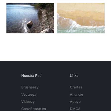
Nuestra Red
Links
Brusheezy
Ofertas
Vecteezy
Anuncie
Videezy
Apoyo
Conviértase en
DMCA