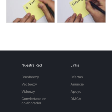
Nuestra Red
Links
Brusheezy
Ofertas
Vecteezy
Anuncie
Videezy
Apoyo
Conviértase en
DMCA
colaborador