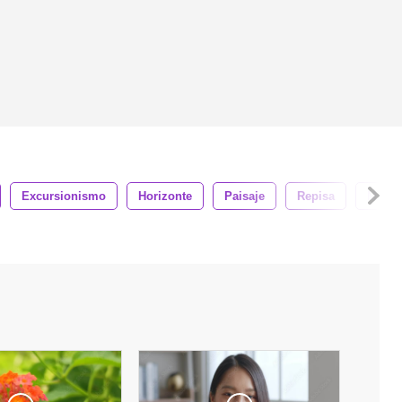
Excursionismo
Horizonte
Paisaje
Repisa
Mascu