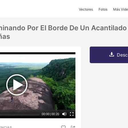
Vectores
Fotos
Más Vide
inando Por El Borde De Un Acantilado
ñas
Desc
00:00
|
00:20
ENCIAS