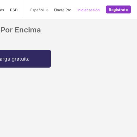
Regístrate
os
PSD
Español
Únete Pro
Iniciar sesión
 Por Encima
arga gratuita