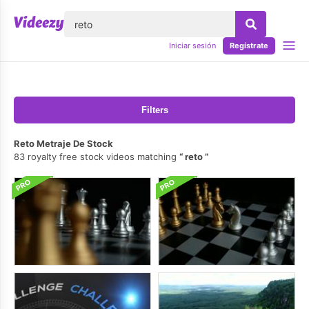
lose
Iniciar sesión
Regístrate
Filters
Reto Metraje De Stock
83 royalty free stock videos matching
reto