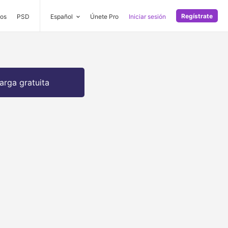
Regístrate
os
PSD
Español
Únete Pro
Iniciar sesión
arga gratuita