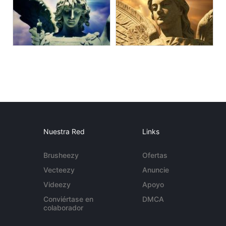
Nuestra Red
Links
Brusheezy
Ofertas
Vecteezy
Anuncie
Videezy
Apoyo
Conviértase en
DMCA
colaborador