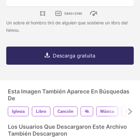
3840x2160
Un sobre el hombro tiró de alguien que sostiene un libro del
himno.
Descarga gratuita
Esta Imagen También Aparece En Búsquedas
De
Iglesia
Libro
Canción
4k
Música
Rendir 
Los Usuarios Que Descargaron Este Archivo
También Descargaron