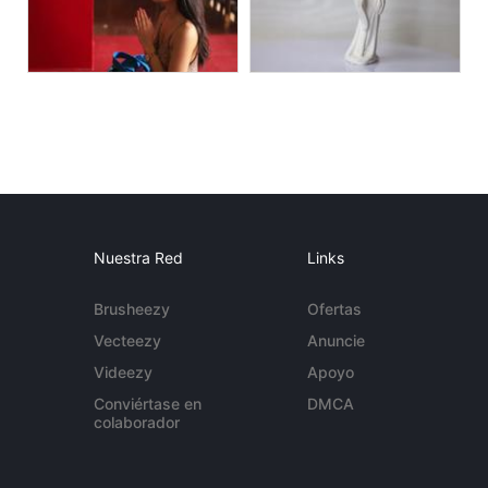
Nuestra Red
Links
Brusheezy
Ofertas
Vecteezy
Anuncie
Videezy
Apoyo
Conviértase en
DMCA
colaborador