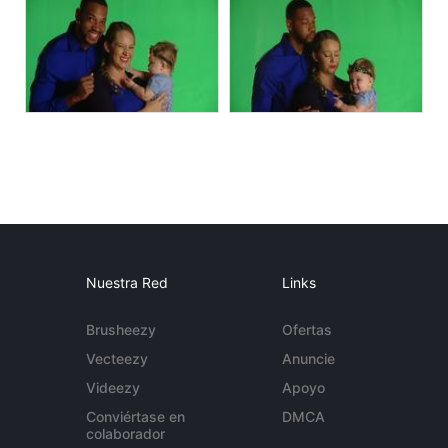
Nuestra Red
Links
Brusheezy
Ofertas
Vecteezy
Anuncie
Videezy
Apoyo
Conviértase en
DMCA
colaborador