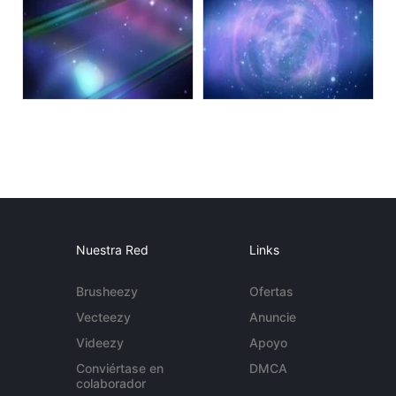
Nuestra Red
Links
Brusheezy
Ofertas
Vecteezy
Anuncie
Videezy
Apoyo
Conviértase en
DMCA
colaborador